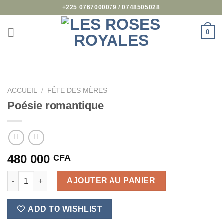
Passer
+225 0767000079 / 0748505028
au
contenu
0
ACCUEIL
/
FÊTE DES MÈRES
Poésie romantique
480 000
CFA
quantité de Poésie romantique
AJOUTER AU PANIER
ADD TO WISHLIST