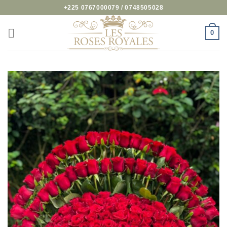
Passer
+225 0767000079 / 0748505028
au
contenu
0