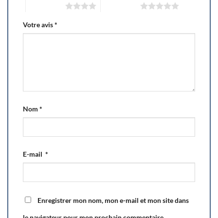
4 of 5 stars
5 of 5 stars
Votre avis
*
Nom
*
E-mail
*
Enregistrer mon nom, mon e-mail et mon site dans
le navigateur pour mon prochain commentaire.