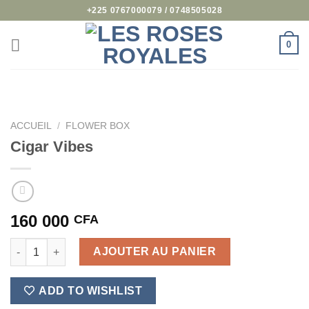
Passer
+225 0767000079 / 0748505028
au
contenu
0
ACCUEIL
/
FLOWER BOX
Cigar Vibes
160 000
CFA
quantité de Cigar Vibes
AJOUTER AU PANIER
ADD TO WISHLIST