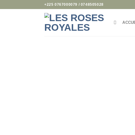
Passer
+225 0767000079 / 0748505028
au
contenu
ACCU