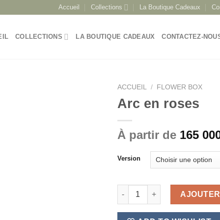
Accueil
Collections
La Boutique Cadeaux
Co
EIL
COLLECTIONS
LA BOUTIQUE CADEAUX
CONTACTEZ-NOU
ACCUEIL
/
FLOWER BOX
Arc en roses
À partir de
165 00
Version
quantité de Arc en roses
AJOUTER