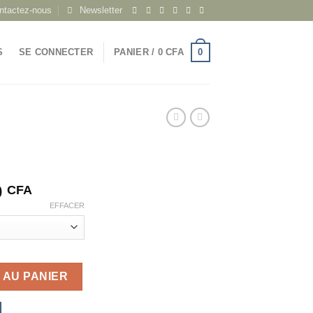
ntactez-nous
Newsletter
0
S
SE CONNECTER
PANIER /
0
CFA
0
CFA
EFFACER
 AU PANIER