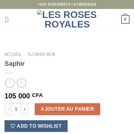
Passer
+225 0767000079 / 0748505028
au
contenu
0
ACCUEIL
/
FLOWER BOX
Saphir
105 000
CFA
quantité de Saphir
AJOUTER AU PANIER
ADD TO WISHLIST