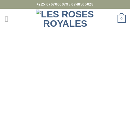
Passer
+225 0767000079 / 0748505028
au
contenu
0