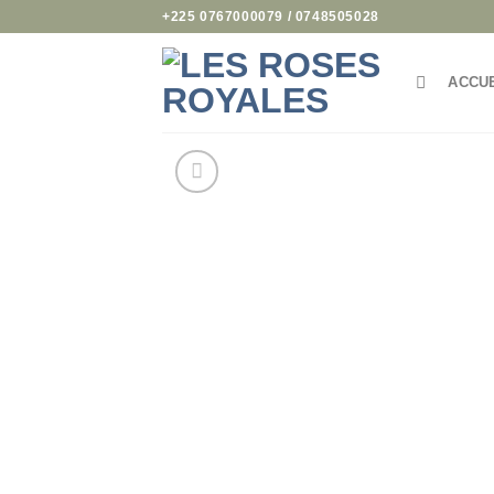
Passer
+225 0767000079 / 0748505028
au
contenu
ACCU