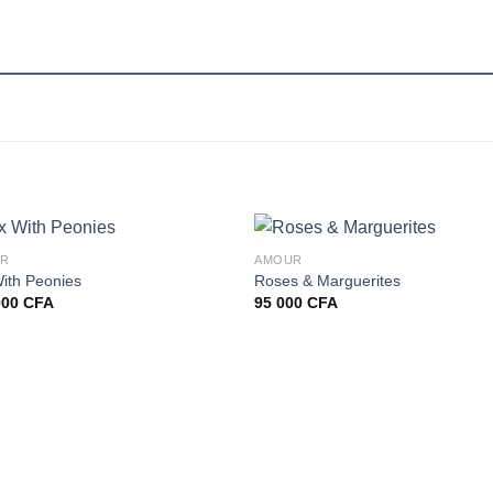
UR
AMOUR
ith Peonies
Roses & Marguerites
000
CFA
95 000
CFA