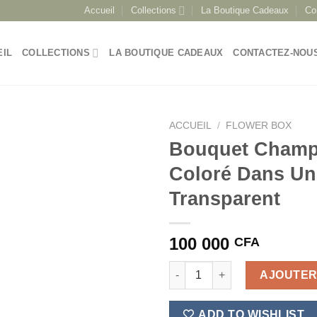
Accueil
Collections
La Boutique Cadeaux
Co
EIL
COLLECTIONS
LA BOUTIQUE CADEAUX
CONTACTEZ-NOU
ACCUEIL
/
FLOWER BOX
Bouquet Champ
Coloré Dans Un
Transparent
100 000
CFA
quantité de Bouquet Champêtr
AJOUTER
ADD TO WISHLIST