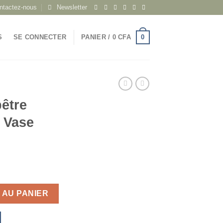
ntactez-nous
Newsletter
0
S
SE CONNECTER
PANIER /
0
CFA
être
 Vase
e Coloré Dans Un Vase Transparent
 AU PANIER