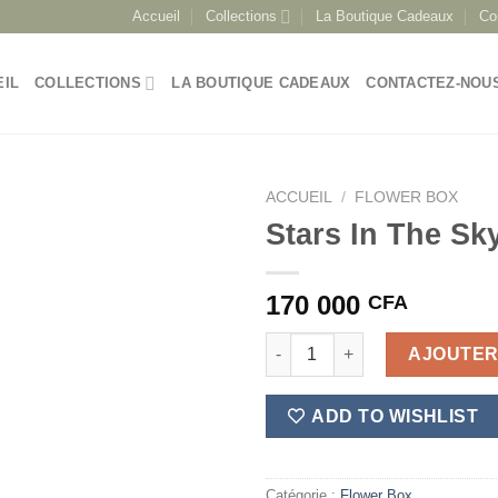
Accueil
Collections
La Boutique Cadeaux
Co
EIL
COLLECTIONS
LA BOUTIQUE CADEAUX
CONTACTEZ-NOU
ACCUEIL
/
FLOWER BOX
Stars In The Sk
170 000
CFA
quantité de Stars In The Sky
AJOUTER
ADD TO WISHLIST
Catégorie :
Flower Box