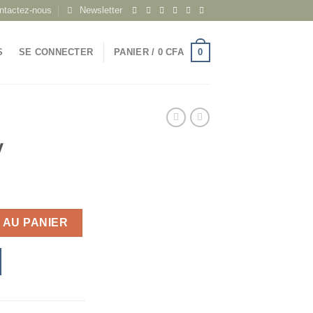
ntactez-nous
Newsletter
0
S
SE CONNECTER
PANIER /
0
CFA
y
 AU PANIER