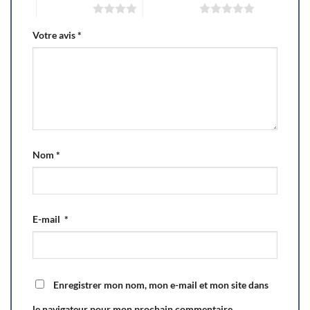
4 of 5 stars
5 of 5 stars
Votre avis
*
Nom
*
E-mail
*
Enregistrer mon nom, mon e-mail et mon site dans
le navigateur pour mon prochain commentaire.