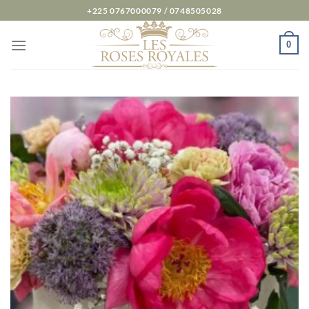
Passer
+225 0767000079 / 0748505028
au
contenu
0