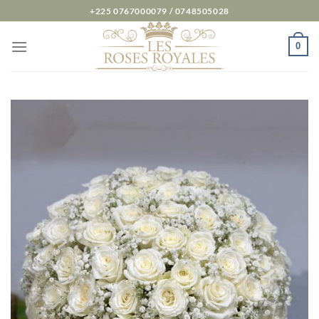
Passer
+225 0767000079 / 0748505028
au
contenu
0