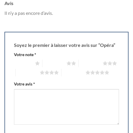
Avis
Il n’y a pas encore d’avis.
Soyez le premier à laisser votre avis sur “Opéra”
Votre note
*
1 of 5 stars
2 of 5 stars
3 of 5 stars
4 of 5 stars
5 of 5 stars
Votre avis
*