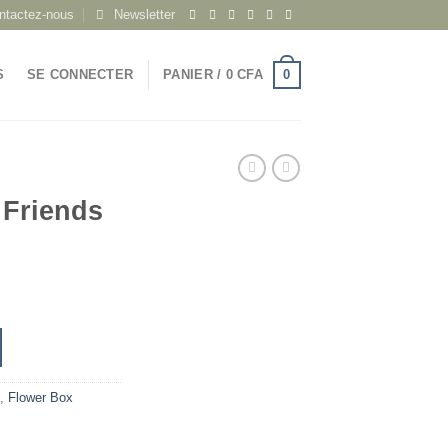
ntactez-nous
Newsletter
0
S
SE CONNECTER
PANIER /
0
CFA
 Friends
,
Flower Box