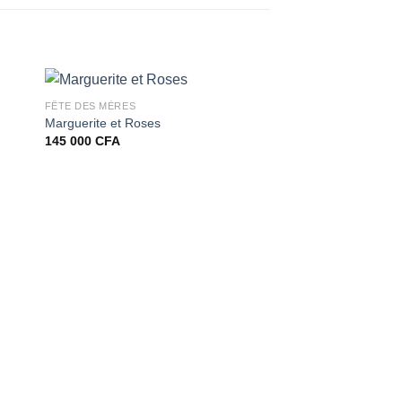
FÊTE DES MÈRES
Marguerite et Roses
145 000
CFA
FLOWER BOX
Mix Roses Et Lys Bl
95 000
CFA