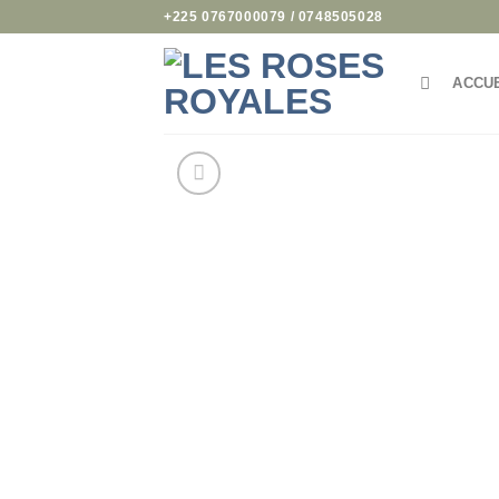
Passer
+225 0767000079 / 0748505028
au
contenu
ACCU