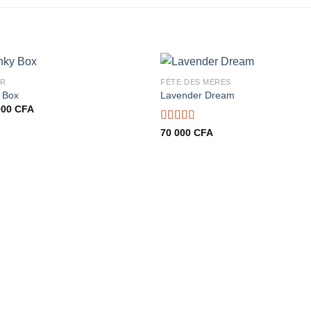
UR
FÊTE DES MÈRES
 Box
Lavender Dream
000
CFA
Note
70 000
CFA
3.00
sur 5