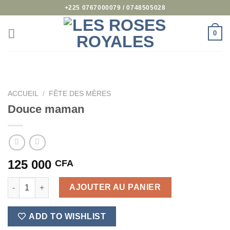
Passer
+225 0767000079 / 0748505028
au
contenu
0
ACCUEIL
/
FÊTE DES MÈRES
Douce maman
125 000
CFA
quantité de Douce maman
AJOUTER AU PANIER
ADD TO WISHLIST