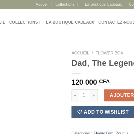
Accueil
Collections
La Boutique Cadeaux
Co
EIL
COLLECTIONS
LA BOUTIQUE CADEAUX
CONTACTEZ-NOU
ACCUEIL
/
FLOWER BOX
Dad, The Legen
120 000
CFA
quantité de Dad, The Legend
AJOUTER
ADD TO WISHLIST
Catégories :
Flower Box
,
Pour lui