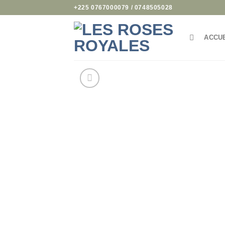
Passer
+225 0767000079 / 0748505028
au
contenu
ACCU