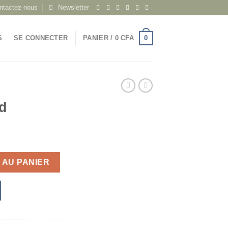
ntactez-nous
Newsletter
0
S
SE CONNECTER
PANIER /
0
CFA
d
 AU PANIER