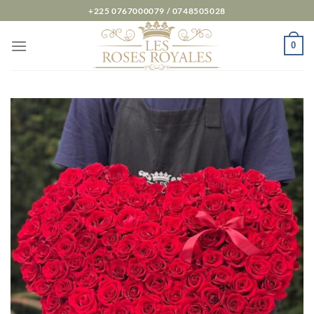
Passer
+225 0767000079 / 0748505028
au
contenu
0