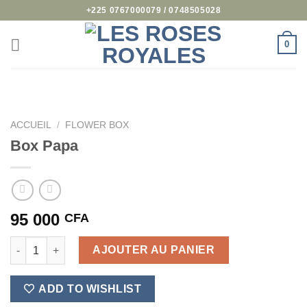
Passer
+225 0767000079 / 0748505028
au
contenu
0
ACCUEIL
/
FLOWER BOX
Box Papa
95 000
CFA
quantité de Box Papa
AJOUTER AU PANIER
ADD TO WISHLIST