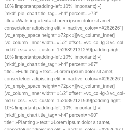
10% !important;padding-left: 10% !important;} »]
[mkdf_pie_chart title_tag= »h4″ percent= »78″
title= »Watering » text= »Lorem ipsum dolor sit amet,
consectetuer adipiscing elit. » inactive_color= »#262626″]
[vc_empty_space height= »72px »][/vc_column_inner]
[vc_column_inner width= »1/2″ offset= »vc_col-lg-3 vc_col-
md-6″ css= ».vc_custom_1526892131259{padding-right:
10% !important;padding-left: 10% !important;} »]
[mkdf_pie_chart title_tag= »h4″ percent= »87″
title= »Furtilizing » text= »Lorem ipsum dolor sit amet,
consectetuer adipiscing elit. » inactive_color= »#262626″]
[vc_empty_space height= »72px »][/vc_column_inner]
[vc_column_inner width= »1/2″ offset= »vc_col-lg-3 vc_col-
md-6″ css= ».vc_custom_1526892121939{padding-right:
10% !important;padding-left: 10% !important;} »]
[mkdf_pie_chart title_tag= »h4″ percent= »90″
title= »Planting » text= »Lorem ipsum dolor sit amet,
consectetuer adipiscing elit. » inactive_color= »#262626″]