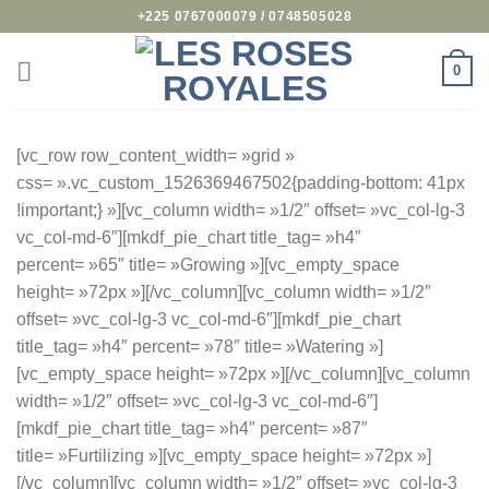
Passer
+225 0767000079 / 0748505028
au
contenu
0
[vc_row row_content_width= »grid »
css= ».vc_custom_1526369467502{padding-bottom: 41px
!important;} »][vc_column width= »1/2″ offset= »vc_col-lg-3
vc_col-md-6″][mkdf_pie_chart title_tag= »h4″
percent= »65″ title= »Growing »][vc_empty_space
height= »72px »][/vc_column][vc_column width= »1/2″
offset= »vc_col-lg-3 vc_col-md-6″][mkdf_pie_chart
title_tag= »h4″ percent= »78″ title= »Watering »]
[vc_empty_space height= »72px »][/vc_column][vc_column
width= »1/2″ offset= »vc_col-lg-3 vc_col-md-6″]
[mkdf_pie_chart title_tag= »h4″ percent= »87″
title= »Furtilizing »][vc_empty_space height= »72px »]
[/vc_column][vc_column width= »1/2″ offset= »vc_col-lg-3