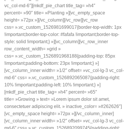
vc_col-md-6″][mkdf_pie_chart title_tag= »h4″
percent= »90″ title= »Planting »][vc_empty_space
height= »72px »][/vc_column][/vc_row][vc_row
css= ».vc_custom_1526981699017{border-top-width: 1px
!important;border-top-color: #fafafa !important;border-top-
style: solid !important;} »][vc_column][vc_row_inner
row_content_width= »grid »
css= ».vc_custom_1526891968188{padding-top: 85px
!important;padding-bottom: 23px !important;} »]
[vc_column_inner width= »1/2″ offset= »vc_col-lg-3 vc_col-
md-6″ css= ».vc_custom_1526892065087{padding-right:
10% !important;padding-left: 10% !important;} »]
[mkdf_pie_chart title_tag= »h4″ percent= »65″
title= »Growing » text= »Lorem ipsum dolor sit amet,
consectetuer adipiscing elit. » inactive_color= »#262626″]
[vc_empty_space height= »72px »][/vc_column_inner]
[vc_column_inner width= »1/2″ offset= »vc_col-lg-3 vc_col-
md-6″ css= ».vc_custom_1526892099745{padding-right: