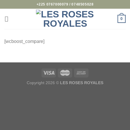
Passer
+225 0767000079 / 0748505028
au
contenu
0
[wcboost_compare]
Copyright 2026 ©
LES ROSES ROYALES